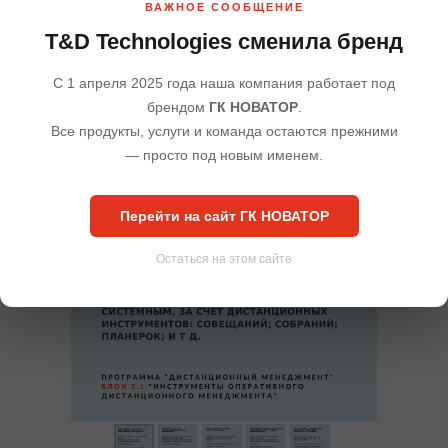
3.4. Межфункциональные переговоры с руководителями смежных
ВАЖНОЕ СООБЩЕНИЕ
подразделений.
T&D Technologies сменила бренд
3.5. Руководитель как диджитал-модератор совместной
дистанционной работы.
С 1 апреля 2025 года наша компания работает под
РЕЗУЛЬТАТ:
Оптимизация работы своего подразделения, развитие
брендом
ГК НОВАТОР
.
межфункционального менеджмента в организации.
Все продукты, услуги и команда остаются прежними
— просто под новым именем.
Перейти на сайт ГК НОВАТОР
Остаться на этом сайте